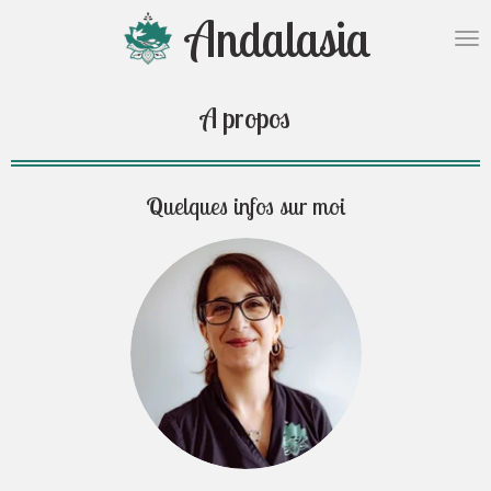
Andalasia
Passer
au
contenu
principal
A propos
Quelques infos sur moi